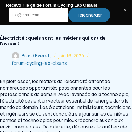
Passer
Recevoir le guide Forum Cycling Lab Oisans
au
Cycling Lab Oisans
×
Telecharger
contenu
Électricité : quels sont les métiers qui ont de
l’avenir ?
Brand Everett
juin 16, 2024
forum-cycling-lab-oisans
En plein essor, les métiers de l’électricité offrent de
nombreuses opportunités passionnantes pour les
professionnels de demain. Avec l’avancée de la technologie,
l’électricité devient un vecteur essentiel de l’énergie dans le
monde de demain. Les électriciens, installateurs, techniciens,
et ingénieurs se doivent donc d’être à jour sur les dernières
normes et technologies pour mieux répondre aux enjeux
environnementaux. Dans la suite, découvrez les métiers de