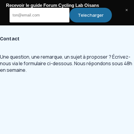
Passer
Recevoir le guide Forum Cycling Lab Oisans
au
Cycling Lab Oisans
×
Telecharger
contenu
Contact
Une question, une remarque, un sujet à proposer ? Écrivez-
nous via le formulaire ci-dessous. Nous répondons sous 48h
en semaine.